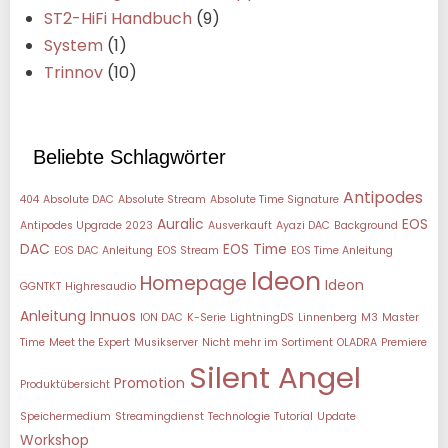
ST2-HiFi Handbuch
(9)
System
(1)
Trinnov
(10)
Beliebte Schlagwörter
Antipodes
404
Absolute DAC
Absolute Stream
Absolute Time Signature
Auralic
EOS
Antipodes Upgrade 2023
Ausverkauft
Ayazi DAC
Background
DAC
EOS Time
EOS DAC Anleitung
EOS Stream
EOS Time Anleitung
Ideon
Homepage
Ideon
GGNTKT
Highresaudio
Anleitung
Innuos
ION DAC
K-Serie
LightningDS
Linnenberg
M3
Master
Time
Meet the Expert
Musikserver
Nicht mehr im Sortiment
OLADRA
Premiere
Silent Angel
Promotion
Produktübersicht
Speichermedium
Streamingdienst
Technologie
Tutorial
Update
Workshop