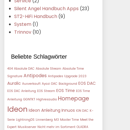
Service
(2)
Silent Angel Handbuch Apps
(23)
ST2-HiFi Handbuch
(9)
System
(1)
Trinnov
(10)
Beliebte Schlagwörter
404
Absolute DAC
Absolute Stream
Absolute Time
Antipodes
Signature
Antipodes Upgrade 2023
Auralic
EOS DAC
Ausverkauft
Ayazi DAC
Background
EOS Time
EOS DAC Anleitung
EOS Stream
EOS Time
Homepage
Anleitung
GGNTKT
Highresaudio
Ideon
Ideon Anleitung
Innuos
ION DAC
K-
Serie
LightningDS
Linnenberg
M3
Master Time
Meet the
Expert
Musikserver
Nicht mehr im Sortiment
OLADRA