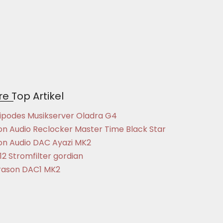
e Top Artikel
ipodes Musikserver Oladra G4
on Audio Reclocker Master Time Black Star
on Audio DAC Ayazi MK2
12 Stromfilter gordian
ason DAC1 MK2