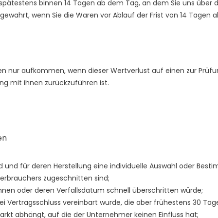
 spätestens binnen 14
Tagen
ab dem Tag, an dem Sie uns über de
 gewahrt, wenn Sie die Waren vor Ablauf der Frist von
14 Tagen
a
en nur aufkommen, wenn dieser Wertverlust auf einen zur Prüfu
g mit ihnen zurückzuführen ist.
en
ind und für deren Herstellung eine individuelle Auswahl oder B
Verbrauchers zugeschnitten sind;
önnen oder deren Verfallsdatum schnell überschritten würde;
 bei Vertragsschluss vereinbart wurde, die aber frühestens 30 T
kt abhängt, auf die der Unternehmer keinen Einfluss hat;