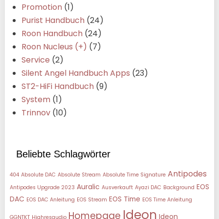
Promotion
(1)
Purist Handbuch
(24)
Roon Handbuch
(24)
Roon Nucleus (+)
(7)
Service
(2)
Silent Angel Handbuch Apps
(23)
ST2-HiFi Handbuch
(9)
System
(1)
Trinnov
(10)
Beliebte Schlagwörter
Antipodes
404
Absolute DAC
Absolute Stream
Absolute Time Signature
Auralic
EOS
Antipodes Upgrade 2023
Ausverkauft
Ayazi DAC
Background
DAC
EOS Time
EOS DAC Anleitung
EOS Stream
EOS Time Anleitung
Ideon
Homepage
Ideon
GGNTKT
Highresaudio