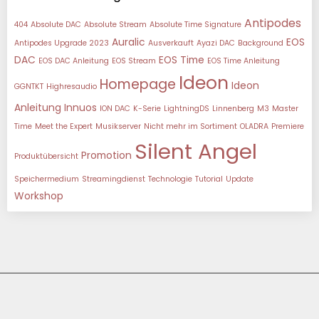
Antipodes
404
Absolute DAC
Absolute Stream
Absolute Time Signature
Auralic
EOS
Antipodes Upgrade 2023
Ausverkauft
Ayazi DAC
Background
DAC
EOS Time
EOS DAC Anleitung
EOS Stream
EOS Time Anleitung
Ideon
Homepage
Ideon
GGNTKT
Highresaudio
Anleitung
Innuos
ION DAC
K-Serie
LightningDS
Linnenberg
M3
Master
Time
Meet the Expert
Musikserver
Nicht mehr im Sortiment
OLADRA
Premiere
Silent Angel
Promotion
Produktübersicht
Speichermedium
Streamingdienst
Technologie
Tutorial
Update
Workshop