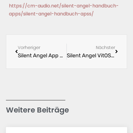
https://cm-audio.net/silent-angel-handbuch-
apps/silent-angel-handbuch-apss/
Vorheriger
Nächster
Silent Angel App Benutzeranleitung kleiner und großer Player
Silent Angel VitOS Orbiter App Handbuch 2.3 – Im Menü ein-/ausblenden & Netzwerkeinstellungen
Weitere Beiträge