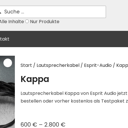
lle Inhalte
Nur Produkte
takt
Start
/
Lautsprecherkabel
/
Esprit-Audio
/ Kap
Kappa
Lautsprecherkabel Kappa von Esprit Audio jetzt
bestellen oder vorher kostenlos als Testpaket 
600
€
–
2.800
€