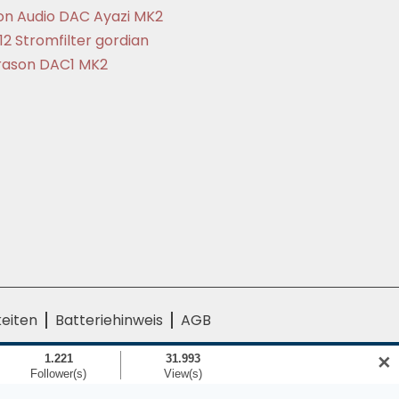
on Audio DAC Ayazi MK2
12 Stromfilter gordian
ason DAC1 MK2
eiten
Batteriehinweis
AGB
✕