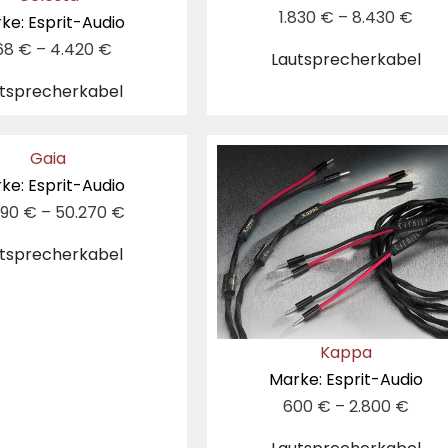
1.830
€
–
8.430
€
ke: Esprit-Audio
68
€
–
4.420
€
Lautsprecherkabel
tsprecherkabel
Gaia
ke: Esprit-Audio
090
€
–
50.270
€
tsprecherkabel
Kappa
Marke: Esprit-Audio
600
€
–
2.800
€