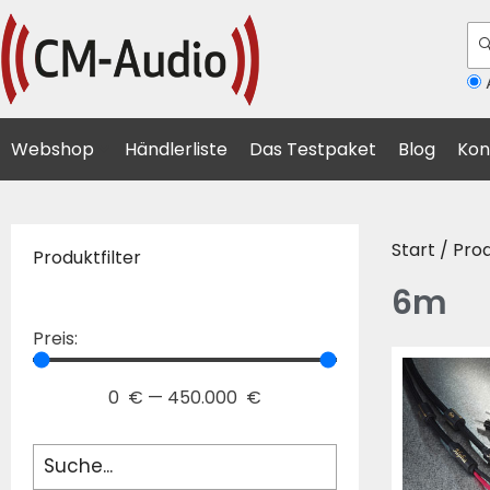
A
Webshop
Händlerliste
Das Testpaket
Blog
Kon
Start
/ Pro
Produktfilter
6m
Preis:
0
€
—
450.000
€