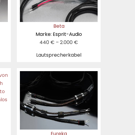
Beta
Marke: Esprit-Audio
440
€
–
2.000
€
Lautsprecherkabel
Eureka