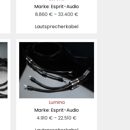
Marke: Esprit-Audio
8.860
€
–
33.400
€
Lautsprecherkabel
Lumina
Marke: Esprit-Audio
4.910
€
–
22.510
€