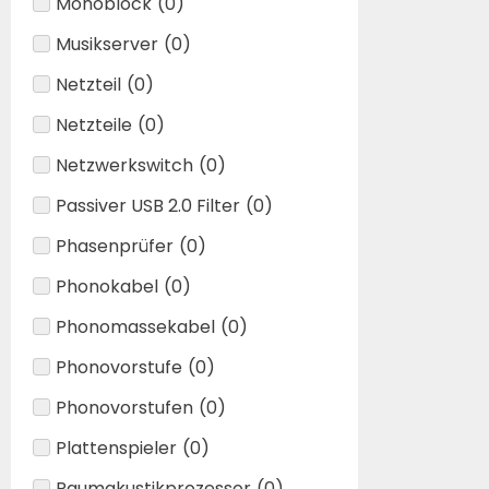
Monoblock
(
0
)
Musikserver
(
0
)
Netzteil
(
0
)
Netzteile
(
0
)
Netzwerkswitch
(
0
)
Passiver USB 2.0 Filter
(
0
)
Phasenprüfer
(
0
)
Phonokabel
(
0
)
Phonomassekabel
(
0
)
Phonovorstufe
(
0
)
Phonovorstufen
(
0
)
Plattenspieler
(
0
)
Raumakustikprozessor
(
0
)