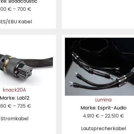
ke: Boaacoustic
300
€
–
700
€
ES/EBU Kabel
knack20A
Marke: Lab12
Lumina
360
€
–
735
€
Marke: Esprit-Audio
4.910
€
–
22.510
€
Stromkabel
Lautsprecherkabel