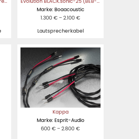
Evolution BLACK.sonic-17.BiWire BEB-2024
Evolution BLACK.sonic-25 (BEB-2025)
Marke: Boaacoustic
1.300
€
–
2.100
€
e
Lautsprecherkabel
Kappa
Marke: Esprit-Audio
600
€
–
2.800
€