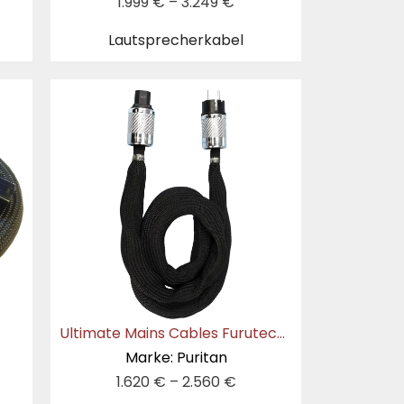
1.999
€
–
3.249
€
Lautsprecherkabel
Ultimate Mains Cables Furutech NCF
Marke: Puritan
1.620
€
–
2.560
€