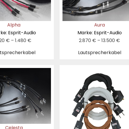
Alpha
Aura
ke: Esprit-Audio
Marke: Esprit-Audio
20
€
–
1.480
€
2.870
€
–
13.500
€
tsprecherkabel
Lautsprecherkabel
Celesta