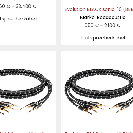
860
€
–
33.400
€
Marke: Boaacoustic
tsprecherkabel
650
€
–
2.100
€
Lautsprecherkabel