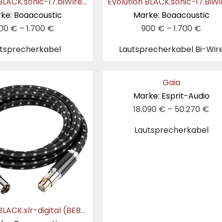
Evolution BLACK.sonic-17.biWire (BEB-2024)
ke: Boaacoustic
Marke: Boaacoustic
00
€
–
1.700
€
900
€
–
1.700
€
tsprecherkabel
Lautsprecherkabel Bi-Wir
Gaia
Marke: Esprit-Audio
18.090
€
–
50.270
€
Lautsprecherkabel
Evolution BLACK.xlr-digital (BEB-2015)