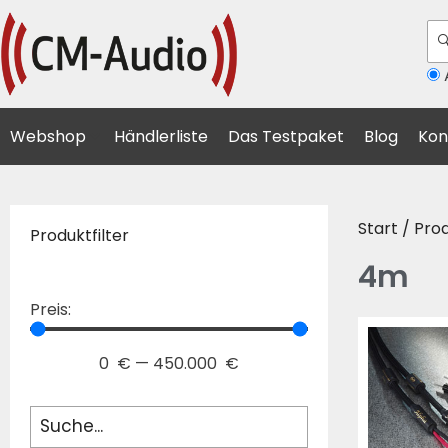
A
Webshop
Händlerliste
Das Testpaket
Blog
Kon
Start
/ Pro
Produktfilter
4m
Preis:
0
€
—
450.000
€