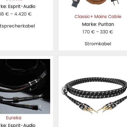
ke: Esprit-Audio
68
€
–
4.420
€
Classic+ Mains Cable
Marke: Puritan
tsprecherkabel
170
€
–
330
€
Stromkabel
Eureka
ke: Esprit-Audio