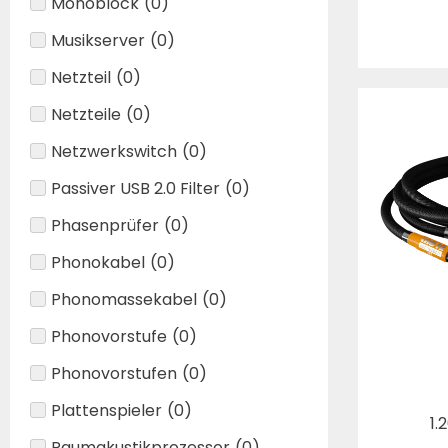
Monoblock
(
0
)
Musikserver
(
0
)
Netzteil
(
0
)
Netzteile
(
0
)
Netzwerkswitch
(
0
)
Passiver USB 2.0 Filter
(
0
)
Phasenprüfer
(
0
)
Phonokabel
(
0
)
Phonomassekabel
(
0
)
Phonovorstufe
(
0
)
Phonovorstufen
(
0
)
Plattenspieler
(
0
)
1.
Raumakustikprozessor
(
0
)