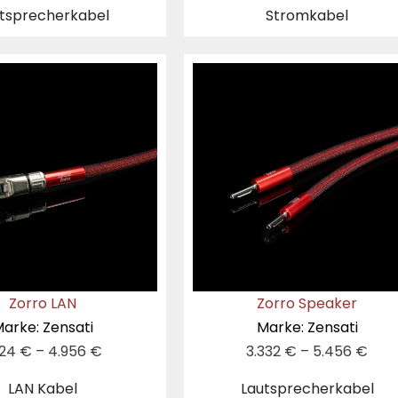
tsprecherkabel
Stromkabel
Zorro LAN
Zorro Speaker
arke: Zensati
Marke: Zensati
124
€
–
4.956
€
3.332
€
–
5.456
€
LAN Kabel
Lautsprecherkabel