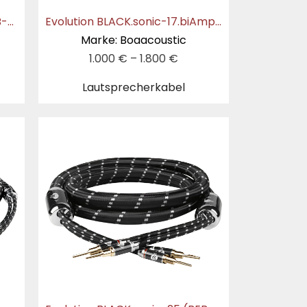
Evolution BLACK.sonic-16 (BEB-2016)
Evolution BLACK.sonic-17.biAmp (BEB-2044)
Marke: Boaacoustic
1.000
€
–
1.800
€
Lautsprecherkabel