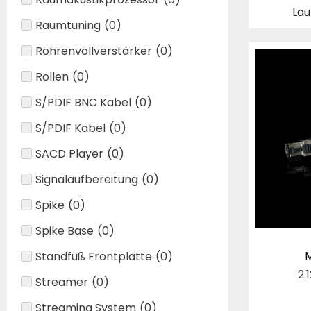
Lau
Raumtuning
(
0
)
Röhrenvollverstärker
(
0
)
Rollen
(
0
)
S/PDIF BNC Kabel
(
0
)
S/PDIF Kabel
(
0
)
SACD Player
(
0
)
Signalaufbereitung
(
0
)
Spike
(
0
)
Spike Base
(
0
)
M
Standfuß Frontplatte
(
0
)
2.
Streamer
(
0
)
Streaming System
(
0
)