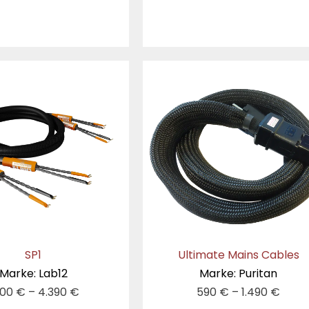
SP1
Ultimate Mains Cables
Marke: Lab12
Marke: Puritan
200
€
–
4.390
€
590
€
–
1.490
€