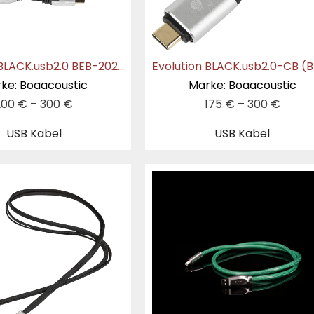
Evolution BLACK.usb2.0 BEB-2020
ke: Boaacoustic
Marke: Boaacoustic
200
€
–
300
€
175
€
–
300
€
USB Kabel
USB Kabel