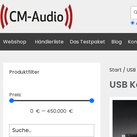
A
Webshop
Händlerliste
Das Testpaket
Blog
Kon
Start
/ USB
Produktfilter
USB K
Preis:
0
€
—
450.000
€