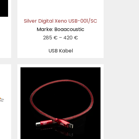
Silver Digital Xeno USB-001/SC
Marke: Boaacoustic
285
€
–
420
€
USB Kabel