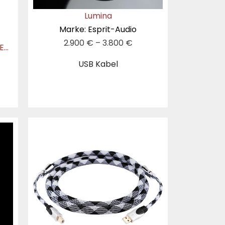
Lumina
Marke: Esprit-Audio
2.900
€
–
3.800
€
Evolution BLACK.usb2.0-CB (BEB-2021)
USB Kabel