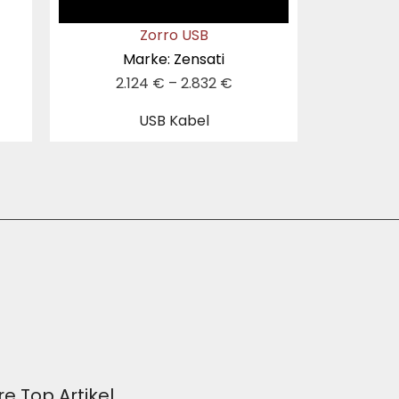
Zorro USB
Marke: Zensati
2.124
€
–
2.832
€
USB Kabel
e Top Artikel