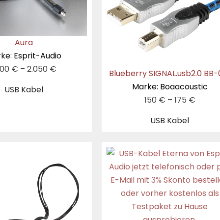
Aura
ke: Esprit-Audio
600
€
–
2.050
€
Blueberry SIGNAL.usb2.0 BB-
Marke: Boaacoustic
USB Kabel
150
€
–
175
€
USB Kabel