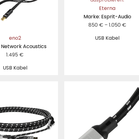
Eterna
Marke: Esprit-Audio
850
€
–
1.050
€
eno2
USB Kabel
 Network Acoustics
1.495
€
USB Kabel