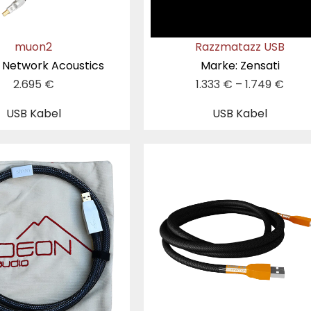
muon2
Razzmatazz USB
 Network Acoustics
Marke: Zensati
2.695
€
1.333
€
–
1.749
€
USB Kabel
USB Kabel