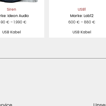
Siren
USB1
ke: Ideon Audio
Marke: Lab12
.490
€
–
1.990
€
600
€
–
880
€
USB Kabel
USB Kabel
rvice
Unser