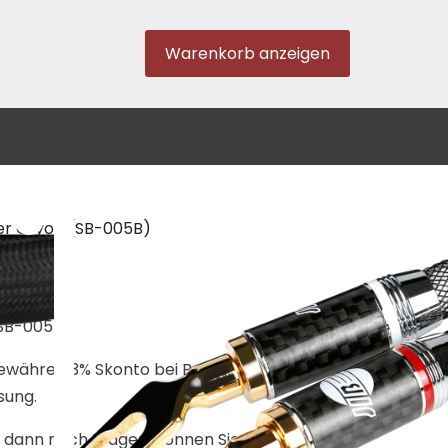
Warenkorb anzeigen
er Cryon (SB-005B)
(SB-005B)
ewähren 3% Skonto bei Bestellung per E-
sung.
h dann noch Fragen, können Sie das