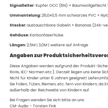
Signalleiter
: Kupfer OCC (6N) + Baumwollgeflecht
Ummantelung:
26,0±0,5 mm schwarzes PVC + Ny
Stecker:
austauschbare Gabeln + Bananas (24k-ve
Gehäuse:
Karbonfaserhülse
Längen:
2,5M | 3,0M | weitere auf Anfrage
Angaben zur Produktsicherheitsver
Diese Angaben werden aufgrund der Produkt-Sicherh
RoHs, IEC-Normen etc.). Derzeit liegen uns keine Si
Nicht für Kinder unter 6 Jahren geeignet! Lieferumfa
Sie Folien, Tüten, Riemen, etc. fern von Kindern, da
außerhalb der Reichweite von Kindern auf.
Bei Fragen wenden Sie sich bitte an uns:
CM-Audio – Torsten Fink