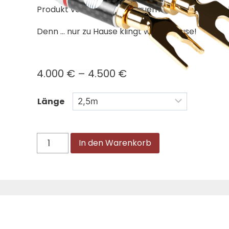
Produkt vor dem Kauf bequem und unverbindlic
Denn … nur zu Hause klingt wie zu Hause!
4.000
€
–
4.500
€
Länge
In den Warenkorb