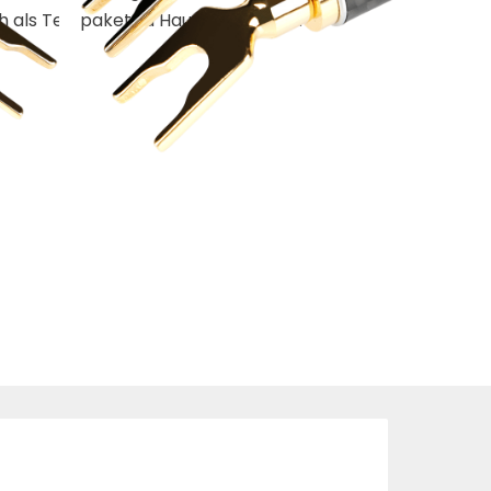
h als Testpaket zu Hause erproben.