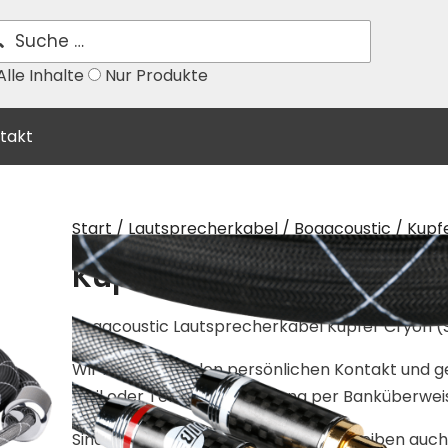
lle Inhalte
Nur Produkte
takt
Start
/
Lautsprecherkabel
/
Boaacoustic
/ Kupf
Kupfer Cryon (SB-005B)
Boaacoustic Lautsprecherkabel Kupfer Cryon 
Wir honorieren den persönlichen Kontakt und g
Mail oder Telefon und Zahlung per Banküberwei
Sind Sie unsicher? Rufen Sie an! Verbleiben auc