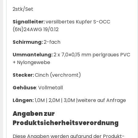
2stk/Set
Signalleiter:
versilbertes Kupfer S-OCC
(6N)24AWG 19/0.12
Schirmung:
2-fach
Ummantelung:
2 x 7,0±0,15 mm perlgraues PVC
+ Nylongewebe
Stecker:
Cinch (verchromt)
Gehäuse
: Vollmetall
Längen:
1,0M | 2,0M | 3,0M |weitere auf Anfrage
Angaben zur
Produktsicherheitsverordnung
Diese Angaben werden aufgrund der Produkt-