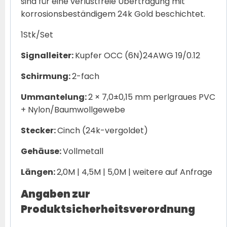
sind für eine verlustfreie Übertragung mit
korrosionsbeständigem 24k Gold beschichtet.
1Stk/Set
Signalleiter:
Kupfer OCC (6N)24AWG 19/0.12
Schirmung:
2-fach
Ummantelung:
2 × 7,0±0,15 mm perlgraues PVC
+ Nylon/Baumwollgewebe
Stecker:
Cinch (24k-vergoldet)
Gehäuse:
Vollmetall
Längen:
2,0M | 4,5M | 5,0M | weitere auf Anfrage
Angaben zur
Produktsicherheitsverordnung