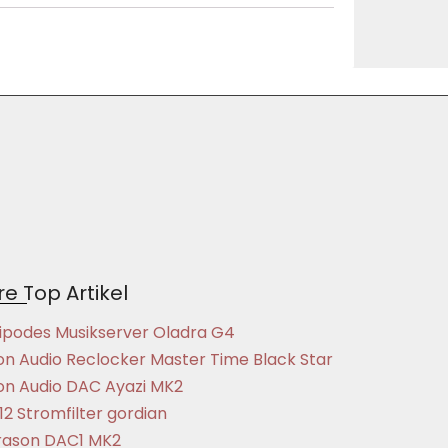
e Top Artikel
ipodes Musikserver Oladra G4
on Audio Reclocker Master Time Black Star
on Audio DAC Ayazi MK2
12 Stromfilter gordian
ason DAC1 MK2