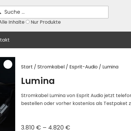
lle Inhalte
Nur Produkte
takt
Start
/
Stromkabel
/
Esprit-Audio
/ Lumina
Lumina
Stromkabel Lumina von Esprit Audio jetzt telefo
bestellen oder vorher kostenlos als Testpaket 
3.810
€
–
4.820
€