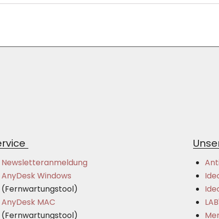
rvice
Unser
Newsletteranmeldung
Ant
AnyDesk Windows
Ide
(Fernwartungstool)
Ide
AnyDesk MAC
LAB
(Fernwartungstool)
Mer